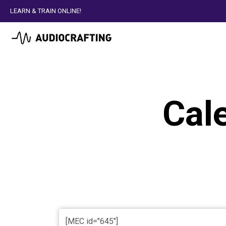
LEARN & TRAIN ONLINE!
Cal
[MEC id="645"]