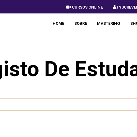
 CURSOS ONLINE
 INSCREVE
HOME
SOBRE
MASTERING
SH
isto De Estud