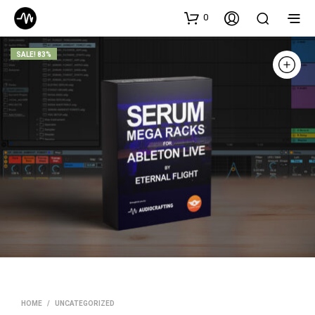
0
SALE! 83%
HOME
/
UNCATEGORIZED