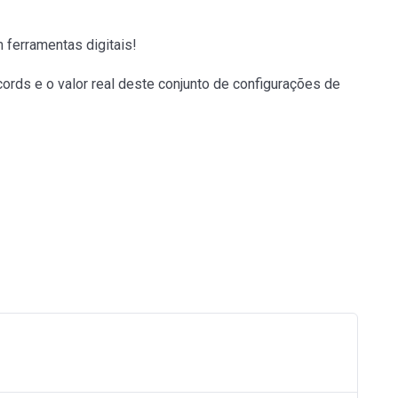
I
R
N
F
 ferramentas digitais!
G
U
S
L
rds e o valor real deste conjunto de configurações de
L
S
C
R
E
E
N