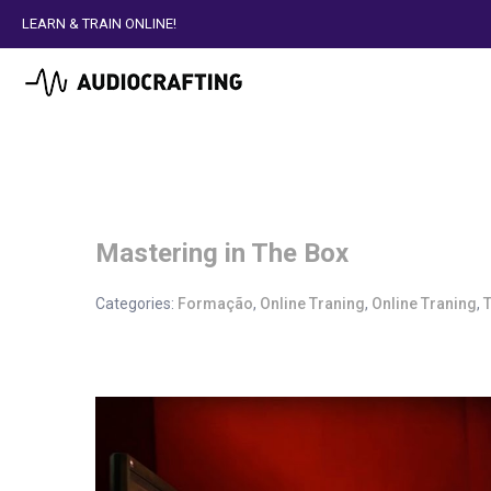
LEARN & TRAIN ONLINE!
Mastering in The Box
Categories:
Formação
,
Online Traning
,
Online Traning
,
T