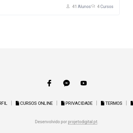
41
Alunos
4
Cursos
RFIL
CURSOS ONLINE
PRIVACIDADE
TERMOS
Desenvolvido por
projetodigital.pt
.