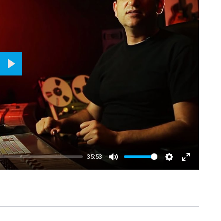
P
L
A
Y
35:53
M
S
E
U
E
N
T
T
T
E
T
E